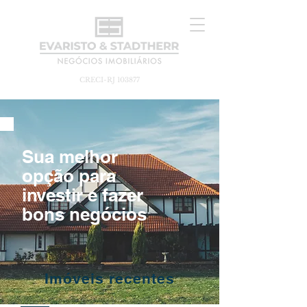
CRECI-RJ 103877
Sua melhor
opção para
investir e fazer
bons negócios
Imóveis recentes