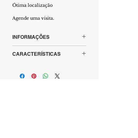
Ótima localização
Agende uma visita.
INFORMAÇÕES
IPTU: N/I
CARACTERÍSTICAS
Condomínio: -
Vagas:
X M²
Área: X m²
X Banheiros
CRECI-RJ 103877
Trabalhamos com todos os tipos de imóveis.