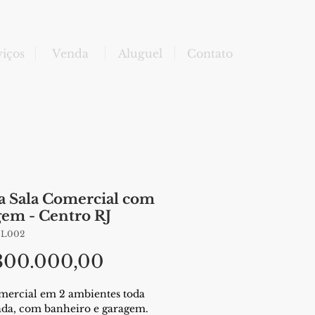
viços
Venda
Aluguel
Contato
a Sala Comercial com
gem - Centro RJ
SL002
Preço
300.000,00
mercial em 2 ambientes toda 
ada, com banheiro e garagem.