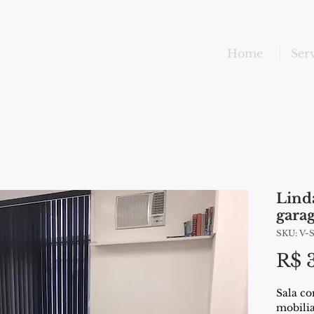
Home
Ser
Lind
gara
SKU: V-
R$ 
Sala co
mobili